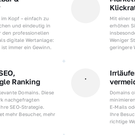
r
Klickra
 im Kopf – einfach zu 
Mit einer 
hen und eindeutig in 
erhöhen Si
den professionellen 
insbesonde
als digitale Wertanlage: 
Weniger St
ist immer ein Gewinn.
geringere
EO, 
Irrläufe
gle Ranking
vermei
evante Domains. Diese 
Domains oh
rk nachgefragten 
minimieren
Ihre SEO-Strategie. 
E-Mails o
et mehr Besucher, mehr 
Ihre Besuc
richtige W