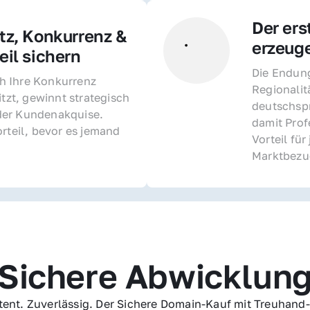
Der ers
z, Konkurrenz & 
erzeug
il sichern 
Die Endung 
 Ihre Konkurrenz 
Regionalit
itzt, gewinnt strategisch 
deutschspr
er Kundenakquise. 
damit Profe
rteil, bevor es jemand 
Vorteil fü
Marktbezu
Sichere Abwicklun
ent. Zuverlässig. Der Sichere Domain-Kauf mit Treuhand-