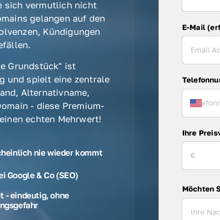
 sich vermutlich nicht 
mains gelangen auf den 
E-Mail (er
olvenzen, Kündigungen 
fällen. 
e Grundstück" ist 
 und spielt eine zentrale 
Telefonn
rand, Alternativname, 
omain - diese Premium-
 einen echten Mehrwert! 
Ihre Preis
cheinlich nie wieder kommt
ei Google & Co (SEO)
Möchten S
 - eindeutig, ohne
ngsgefahr