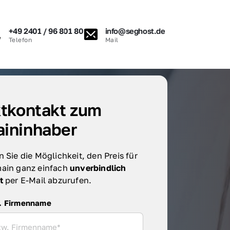
+49 2401 / 96 801 80
info@seghost.de
Telefon
Mail
tkontakt zum 
ininhaber
 Sie die Möglichkeit, den Preis für 
ain ganz einfach 
unverbindlich 
t 
per E-Mail abzurufen.
irmenname
. Firmenname