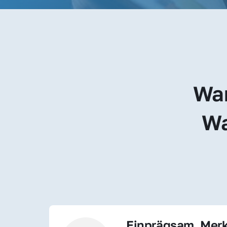
War
Wa
Einprägsam, Merk