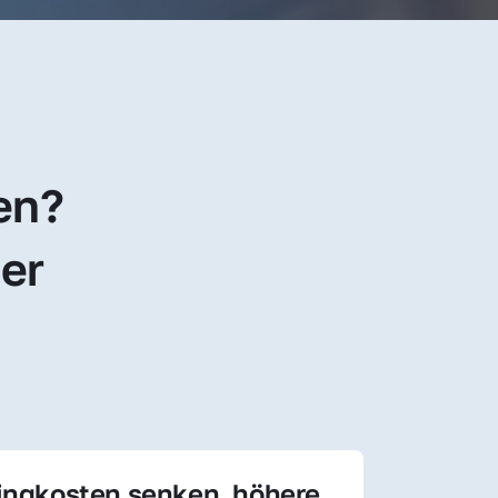
en? 
er 
ingkosten senken, höhere 