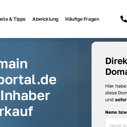
eile & Tipps
Abwicklung
Häufige Fragen
main 
Direk
Doma
portal.de 
Hier haben
Inhaber 
diese Dom
und 
sofor
rkauf
Name bzw. F
Name bzw